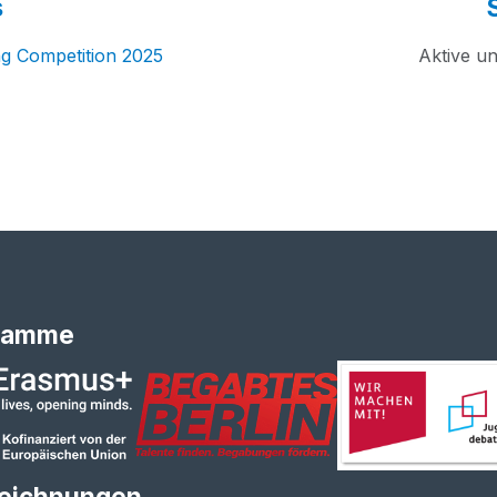
s
ng Com­pe­ti­ti­on 2025
Akti­ve u
ramme
eichnungen