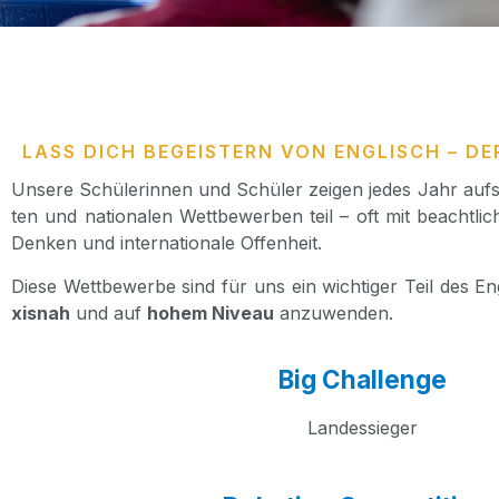
LASS DICH BEGEISTERN VON ENGLISCH – DER
Unse­re Schü­le­rin­nen und Schü­ler zei­gen jedes Jahr aufs 
ten und natio­na­len Wett­be­wer­ben teil – oft mit beacht­li­
Den­ken und inter­na­tio­na­le Offenheit.
Die­se Wett­be­wer­be sind für uns ein wich­ti­ger Teil des Eng­
xis­nah
und auf
hohem Niveau
anzuwenden.
Big Challenge
Lan­des­sie­ger