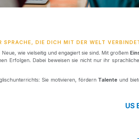
 SPRACHE, DIE DICH MIT DER WELT VERBINDE
Neue, wie viel­sei­tig und enga­giert sie sind. Mit gro­ßem
Ein
chen Erfol­gen. Dabei bewei­sen sie nicht nur ihr sprach­li­ches
lisch­un­ter­richts: Sie moti­vie­ren, för­dern
Talen­te
und bie­t
US E