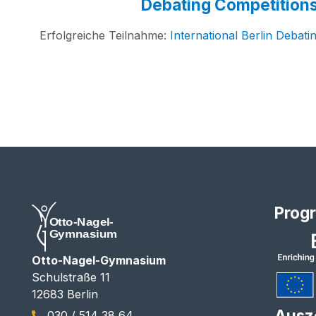
Debating Competition
Erfolg­rei­che Teil­nah­me:
Inter­na­tio­nal Ber­lin Deba­ti
Prog
Otto-Nagel-Gymnasium
Schulstraße 11
12683 Berlin
Ausz
030 / 514 38 64