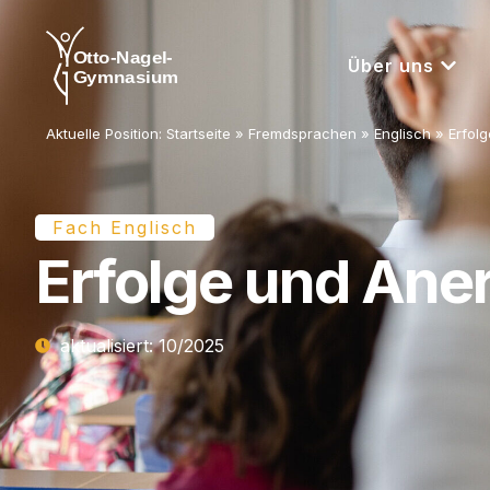
Über uns
Aktuelle Position:
Startseite
»
Fremdsprachen
»
Englisch
»
Erfol
Fach Englisch
Erfolge und An
aktua­li­siert: 10/​2025