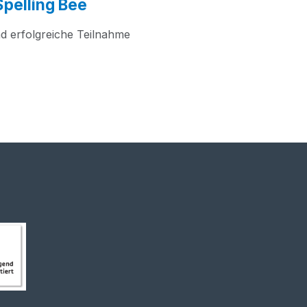
Spelling Bee
nd erfolg­rei­che Teilnahme