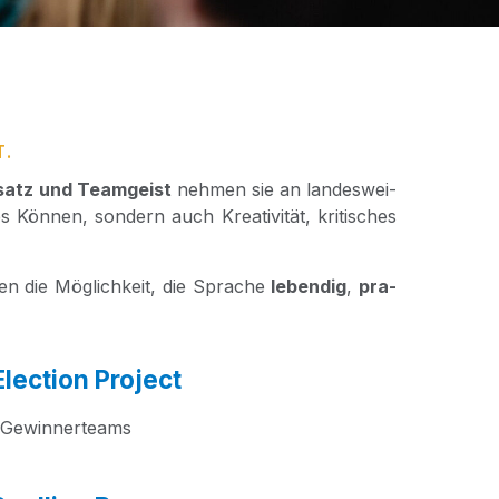
T.
­satz und Team­geist
neh­men sie an lan­des­wei­
 Kön­nen, son­dern auch Krea­ti­vi­tät, kri­ti­sches
en die Mög­lich­keit, die Spra­che
leben­dig
,
pra­
lection Project
Gewin­ner­teams