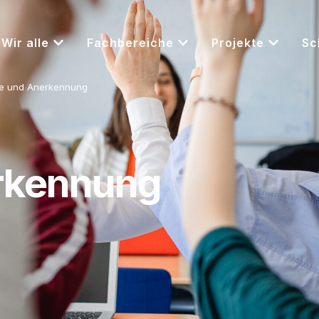
Wir alle
Fachbereiche
Projekte
Sc
ge und Anerkennung
erkennung